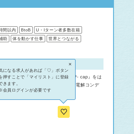
時間以内
BtoB
U・Iターン者多数在籍
補助
体を動かす仕事
世界とつながる
×
気になる求人があれば「♡」ボタン
イブリッドアルミ電解コンデンサ『EP- cap』をは
を押すことで「マイリスト」に登録
できます。
をしています。 ハイブリッドアルミ電解コンデ
※会員ログインが必要です