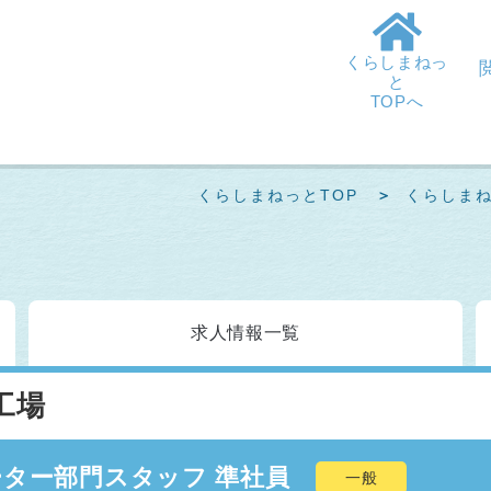
くらしまねっ
と
TOPへ
くらしまねっとTOP
くらしま
求人情報
一覧
工場
ター部門スタッフ 準社員
一般