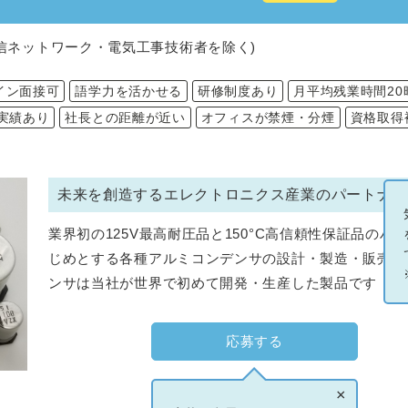
信ネットワーク・電気工事技術者を除く)
イン面接可
語学力を活かせる
研修制度あり
月平均残業時間20
実績あり
社長との距離が近い
オフィスが禁煙・分煙
資格取得
未来を創造するエレクトロニクス産業のパートナー
業界初の125V最高耐圧品と150°C高信頼性保証品のハ
じめとする各種アルミコンデンサの設計・製造・販売
ンサは当社が世界で初めて開発・生産した製品です
応募する
×