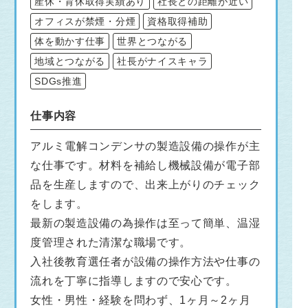
産休・育休取得実績あり
社長との距離が近い
オフィスが禁煙・分煙
資格取得補助
体を動かす仕事
世界とつながる
地域とつながる
社長がナイスキャラ
SDGs推進
仕事内容
アルミ電解コンデンサの製造設備の操作が主
な仕事です。材料を補給し機械設備が電子部
品を生産しますので、出来上がりのチェック
をします。
最新の製造設備の為操作は至って簡単、温湿
度管理された清潔な職場です。
入社後教育選任者が設備の操作方法や仕事の
流れを丁寧に指導しますので安心です。
女性・男性・経験を問わず、1ヶ月～2ヶ月