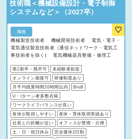
技術職＜機械設備設計・電子制御
システムなど＞（2027卒）
職種
機械製造技術者 機械開発技術者 電気・電子・
電気通信製造技術者（通信ネットワーク・電気工
事技術者を除く) 電気機械器具整備・修理工
第2新卒・既卒可
未経験者歓迎
オンライン面接可
研修制度あり
月平均残業時間20時間以内
BtoB
U・Iターン者多数在籍
ワークライフバランスが良い
有休が取得しやすい
産休・育休取得実績あり
社長との距離が近い
オフィスが禁煙・分煙
土・日・祝日休み
完全週休2日制