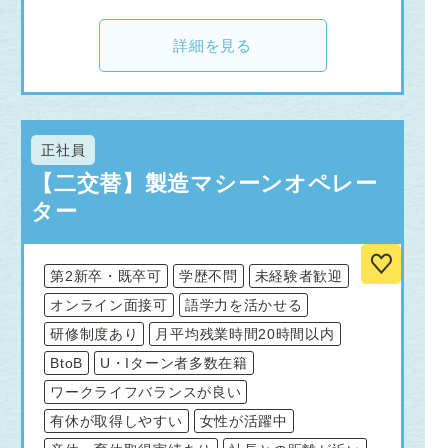
詳細を見る
正社員
【二交替】製造マシーンオペレー
ター
第2新卒・既卒可
学歴不問
未経験者歓迎
オンライン面接可
語学力を活かせる
研修制度あり
月平均残業時間20時間以内
BtoB
U・Iターン者多数在籍
ワークライフバランスが良い
有休が取得しやすい
女性が活躍中