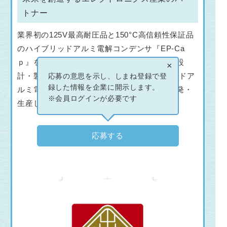
トナー
業界初の125V最高耐圧品と150°C高信頼性保証品
のハイブリッドアルミ電解コンデンサ『EP-Ca
ｐ』をはじめとする各種アルミコンデンサの設
×
計・製造・販売をしています。 ハイブリッドア
応募の意思を示し、しまね登録で登
録した情報を企業に開示します。
ルミ電解コンデンサは当社が世界で初めて開発・
※会員ログインが必要です
生産した製品です
応募する