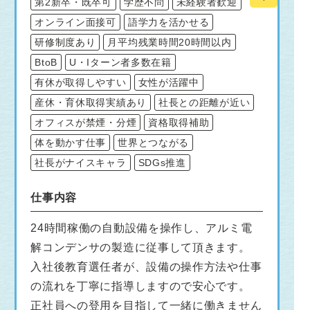
第2新卒・既卒可
学歴不問
未経験者歓迎
オンライン面接可
語学力を活かせる
研修制度あり
月平均残業時間20時間以内
BtoB
U・Iターン者多数在籍
有休が取得しやすい
女性が活躍中
産休・育休取得実績あり
社長との距離が近い
オフィスが禁煙・分煙
資格取得補助
体を動かす仕事
世界とつながる
社長がナイスキャラ
SDGs推進
仕事内容
24時間稼働の自動設備を操作し、アルミ電
解コンデンサの製造に従事して頂きます。
入社後教育選任者が、設備の操作方法や仕事
の流れを丁寧に指導しますので安心です。
正社員への登用を目指して一緒に働きません