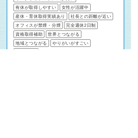
有休が取得しやすい
女性が活躍中
産休・育休取得実績あり
社長との距離が近い
オフィスが禁煙・分煙
完全週休2日制
資格取得補助
世界とつながる
地域とつながる
やりがいがすごい
SDGs推進
仕事内容
サーバーメンテナンス，PC環境の整備，情
報セキュリティの（システム・オフィス）環
境構築，ITツール・システムの選定～導入・
運用，社員のサポート
※先輩社員と一緒に業務を行い習得していた
だきます