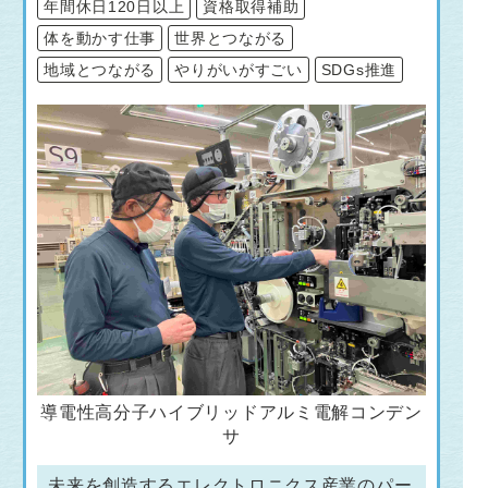
年間休日120日以上
資格取得補助
体を動かす仕事
世界とつながる
地域とつながる
やりがいがすごい
SDGs推進
導電性高分子ハイブリッドアルミ電解コンデン
サ
未来を創造するエレクトロニクス産業のパー