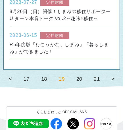
2023-07-27
定住財団
8月20日（日）開催！しまねの移住サポーター
UIターン本音トーク vol.2～趣味×移住～
2023-06-15
定住財団
R5年度版「行こうかな、しまね」「暮らしま
ね」ができました！
<
17
18
19
20
21
>
>
くらしまねっと OFFICIAL SNS