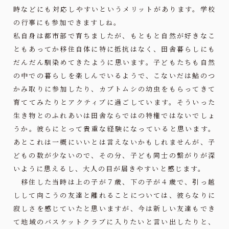
時などにも対応しやすいというメリットがあります。学校
の行事にも参加できますしね。
私自身は都市部で育ちましたが、もともと自然が好きなこ
ともあってか移住自体に特に抵抗はなく、田舎暮らしにも
だんだん馴染めてきたように思います。子どもたちも自然
の中での暮らしを楽しんでいるようで、こないだは鮎のつ
かみ取りに参加したり、カブトムシの幼虫をもらってきて
育ててみたりとアクティブに過ごしています。そういった
生き物とのふれあいは田舎ならではの特権ではないでしょ
うか。彼らにとって貴重な経験になっていると思います。
あとこれは一概にいいとは言えないかもしれませんが、子
どもの数が少ないので、その分、子ども同士の繋がりが深
いように思えるし、大人の目が届きやすいと感じます。
移住した当時は上の子が７歳、下の子が４歳で、引っ越
しして向こうの友達と離れることについては、彼らなりに
寂しさを感じていたと思いますが、今は新しい友達もでき
て地域のバスケットクラブに入りたいと言い出したりと、