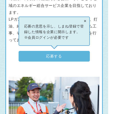
域のエネルギー総合サービス企業を目指しており
ます。
LPガス供給は勿論ですが、他にも富士の湧水、灯
×
油、給排水・衛生設備を始めとしたリフォーム工
応募の意思を示し、しまね登録で登
録した情報を企業に開示します。
事、省エネ設備機器の提供等幅広く事業展開を行
※会員ログインが必要です
っております。
応募する