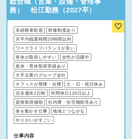
総合職（営業・設備・管理事
務） 松江勤務（2027卒）
未経験者歓迎
研修制度あり
月平均残業時間20時間以内
ワークライフバランスが良い
有休が取得しやすい
女性が活躍中
産休・育休取得実績あり
大手企業のグループ会社
オフィスが禁煙・分煙
土・日・祝日休み
完全週休2日制
年間休日120日以上
資格取得補助
社内寮・住宅補助等あり
体を動かす仕事
地域とつながる
やりがいがすごい
仕事内容