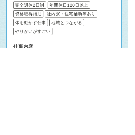
完全週休2日制
年間休日120日以上
資格取得補助
社内寮・住宅補助等あり
体を動かす仕事
地域とつながる
やりがいがすごい
仕事内容
総合職
【営業職（ルート営業）】
◆エリア内の既存のお客様宅を中心に活動し
ます。
主な業務
・ガスに関する点検、保全活動
・検針、集金
・お客様からの発生業務への対応（修理受
付など）