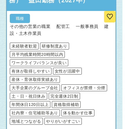
務） 益田勤務（2027卒）
職種
その他の営業の職業 配管工 一般事務員 建
設・土木作業員
未経験者歓迎
研修制度あり
月平均残業時間20時間以内
ワークライフバランスが良い
有休が取得しやすい
女性が活躍中
産休・育休取得実績あり
大手企業のグループ会社
オフィスが禁煙・分煙
土・日・祝日休み
完全週休2日制
年間休日120日以上
資格取得補助
社内寮・住宅補助等あり
体を動かす仕事
地域とつながる
やりがいがすごい