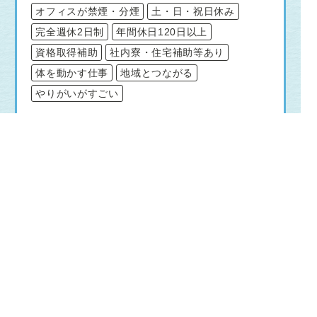
オフィスが禁煙・分煙
土・日・祝日休み
完全週休2日制
年間休日120日以上
資格取得補助
社内寮・住宅補助等あり
体を動かす仕事
地域とつながる
やりがいがすごい
仕事内容
総合職
【営業職（ルート営業）】
◆エリア内の既存のお客様宅を中心に活動し
ます。
主な業務
・ガスに関する点検、保全活動
・検針、集金
・お客様からの発生業務への対応（修理受