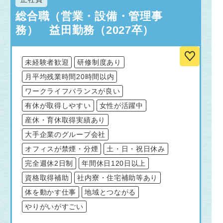
総合職（営業・設備・管理事
務） 益田勤務（2027卒）
未経験者歓迎
研修制度あり
月平均残業時間20時間以内
ワークライフバランスが良い
有休が取得しやすい
女性が活躍中
産休・育休取得実績あり
大手企業のグループ会社
オフィスが禁煙・分煙
土・日・祝日休み
完全週休2日制
年間休日120日以上
資格取得補助
社内寮・住宅補助等あり
体を動かす仕事
地域とつながる
やりがいがすごい