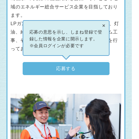
域のエネルギー総合サービス企業を目指しており
ます。
LPガス供給は勿論ですが、他にも富士の湧水、灯
×
油、給排水・衛生設備を始めとしたリフォーム工
応募の意思を示し、しまね登録で登
録した情報を企業に開示します。
事、省エネ設備機器の提供等幅広く事業展開を行
※会員ログインが必要です
っております。
応募する