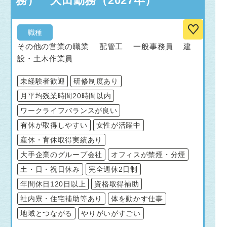
務） 大田勤務（2027卒）
職種
その他の営業の職業 配管工 一般事務員 建
設・土木作業員
未経験者歓迎
研修制度あり
月平均残業時間20時間以内
ワークライフバランスが良い
有休が取得しやすい
女性が活躍中
産休・育休取得実績あり
大手企業のグループ会社
オフィスが禁煙・分煙
土・日・祝日休み
完全週休2日制
年間休日120日以上
資格取得補助
社内寮・住宅補助等あり
体を動かす仕事
地域とつながる
やりがいがすごい