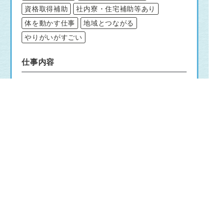
資格取得補助
社内寮・住宅補助等あり
体を動かす仕事
地域とつながる
やりがいがすごい
仕事内容
総合職
【営業職（ルート営業）】
◆エリア内の既存のお客様宅を中心に活動し
ます。
主な業務
・ガスに関する点検、保全活動
・検針、集金
・お客様からの発生業務への対応（修理受
付など）
・商品、リフォーム等工事の営業提案