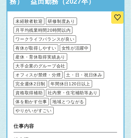
務） 益田勤務（2027卒）
未経験者歓迎
研修制度あり
月平均残業時間20時間以内
ワークライフバランスが良い
有休が取得しやすい
女性が活躍中
産休・育休取得実績あり
大手企業のグループ会社
オフィスが禁煙・分煙
土・日・祝日休み
完全週休2日制
年間休日120日以上
資格取得補助
社内寮・住宅補助等あり
体を動かす仕事
地域とつながる
やりがいがすごい
仕事内容