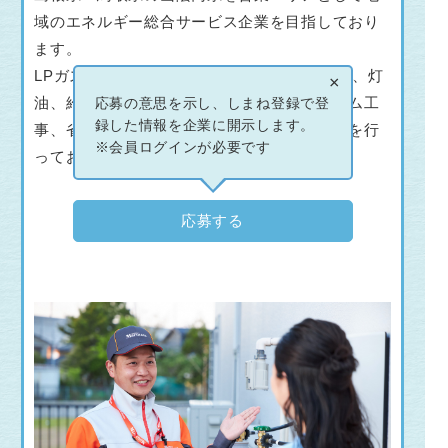
域のエネルギー総合サービス企業を目指しており
ます。
LPガス供給は勿論ですが、他にも富士の湧水、灯
×
油、給排水・衛生設備を始めとしたリフォーム工
応募の意思を示し、しまね登録で登
録した情報を企業に開示します。
事、省エネ設備機器の提供等幅広く事業展開を行
※会員ログインが必要です
っております。
応募する