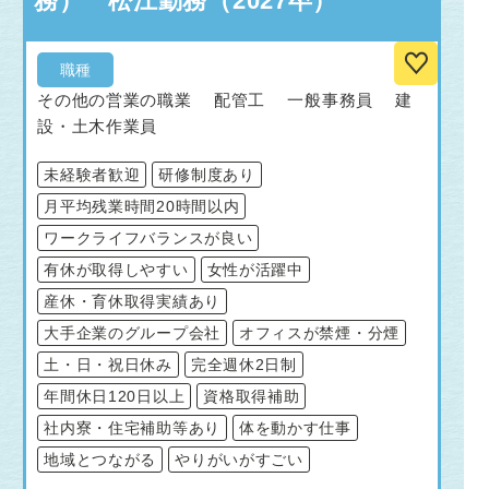
務） 松江勤務（2027卒）
職種
その他の営業の職業 配管工 一般事務員 建
設・土木作業員
未経験者歓迎
研修制度あり
月平均残業時間20時間以内
ワークライフバランスが良い
有休が取得しやすい
女性が活躍中
産休・育休取得実績あり
大手企業のグループ会社
オフィスが禁煙・分煙
土・日・祝日休み
完全週休2日制
年間休日120日以上
資格取得補助
社内寮・住宅補助等あり
体を動かす仕事
地域とつながる
やりがいがすごい