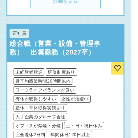
詳細を見る
正社員
総合職（営業・設備・管理事
務） 出雲勤務（2027卒）
未経験者歓迎
研修制度あり
月平均残業時間20時間以内
ワークライフバランスが良い
有休が取得しやすい
女性が活躍中
産休・育休取得実績あり
大手企業のグループ会社
オフィスが禁煙・分煙
土・日・祝日休み
完全週休2日制
年間休日120日以上