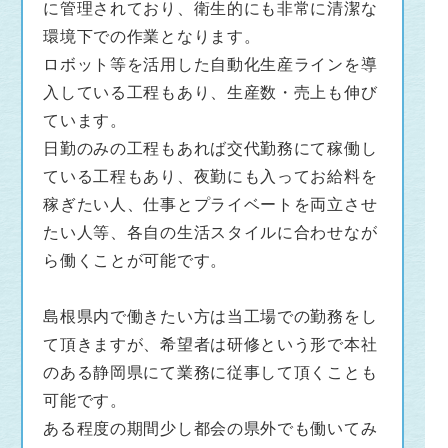
に管理されており、衛生的にも非常に清潔な
そんな健康を陰で支える仕事をしています。
環境下での作業となります。
「すべての人々が健康で笑顔にあふれる社会」
ロボット等を活用した自動化生産ラインを導
の実現を目指して一緒に働いてみませんか？
入している工程もあり、生産数・売上も伸び
ています。
日勤のみの工程もあれば交代勤務にて稼働し
ている工程もあり、夜勤にも入ってお給料を
稼ぎたい人、仕事とプライベートを両立させ
たい人等、各自の生活スタイルに合わせなが
ら働くことが可能です。
島根県内で働きたい方は当工場での勤務をし
て頂きますが、希望者は研修という形で本社
のある静岡県にて業務に従事して頂くことも
可能です。
ある程度の期間少し都会の県外でも働いてみ