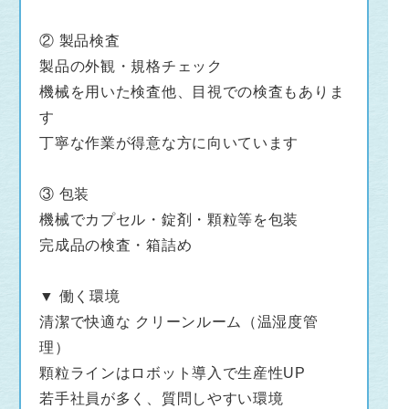
クリーンルームで清潔・快適な職場
② 製品検査
自動化が進む最新ラインでの作業
製品の外観・規格チェック
未経験の方でもすぐ活躍できる
機械を用いた検査他、目視での検査もありま
す
若手からベテランまで活躍しており、アットホ
丁寧な作業が得意な方に向いています
ームな雰囲気の職場です。
③ 包装
機械でカプセル・錠剤・顆粒等を包装
完成品の検査・箱詰め
▼ 働く環境
清潔で快適な クリーンルーム（温湿度管
理）
顆粒ラインはロボット導入で生産性UP
若手社員が多く、質問しやすい環境