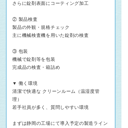
さらに錠剤表面にコーティング加工
ることが決まり、来年度中の完成・稼働を目標
に動き始めました。
② 製品検査
それに伴い新たな製造スタッフを広く募集しま
製品の外観・規格チェック
す。
主に機械検査機を用いた錠剤の検査
職場環境は清潔・快適なクリーンルームで、新
③ 包装
工場には機械化・自動化の進んだ最新の製造ラ
機械で錠剤等を包装
インを導入予定。
完成品の検査・箱詰め
未経験の方でもしっかり学んでいただける環境
です。
また、若手からベテランまで活躍しており、ア
▼ 働く環境
ットホームな雰囲気の職場です。
清潔で快適な クリーンルーム（温湿度管
理）
若手社員が多く、質問しやすい環境
まずは静岡の工場にて導入予定の製造ライン