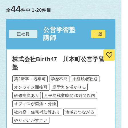
44
全
件中
1-20
件目
公営学習塾
正社員
一般
講師
株式会社Birth47 川本町公営学習
塾
第2新卒・既卒可
学歴不問
未経験者歓迎
オンライン面接可
語学力を活かせる
研修制度あり
月平均残業時間20時間以内
オフィスが禁煙・分煙
社内寮・住宅補助等あり
地域とつながる
やりがいがすごい