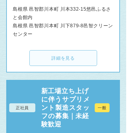
島根県 邑智郡川本町 川本332-15悠邑ふるさ
と会館内
島根県 邑智郡川本町 川下879-8邑智クリーン
センター
詳細を見る
新工場立ち上げ
に伴うサプリメ
ント製造スタッ
正社員
一般
フの募集｜未経
験歓迎