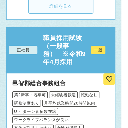
詳細を見る
職員採用試験
（一般事
正社員
一般
務） ※令和9
年4月採用
邑智郡総合事務組合
第2新卒・既卒可
未経験者歓迎
転勤なし
研修制度あり
月平均残業時間20時間以内
U・Iターン者多数在籍
ワークライフバランスが良い
有休が取得しやすい
女性が活躍中