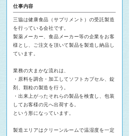
「病気になってから病院に行って薬を飲んで治
仕事内容
療する」と言う考えから、「病気になる前に予
防する」という考え方の人が増えてきているの
三協は健康食品（サプリメント）の受託製造
です。
を行っている会社です。
そういった考えに基づき、日々の健康維持の手
製薬メーカー、食品メーカー等の企業をお客
段としてサプリメントの重要性に注目が集ま
様とし、ご注文を頂いて製品を製造し納品し
り、サプリメントを摂取する方が増えていま
ています。
す。
業務の大まかな流れは、
私たち三協は、そんなサプリメントの製造を通
・原料を調合・加工してソフトカプセル、錠
して、健康を支えるお仕事をしています。
剤、顆粒の製造を行う。
受託製造という形であるため、表立って「三
・出来上がったそれらの製品を検査し、包装
協」という名前が出ることはほとんどありませ
してお客様の元へ出荷する。
ん。
という形になっています。
しかし町の中を探してみれば、必ずどこかに私
たちのつくったものがあり、誰かの健康の一助
製造エリアはクリーンルームで温湿度を一定
になっているはずです。