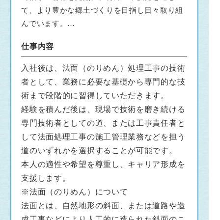
て、より豊かな郷土づくりを目指し日々取り組
んでいます。
社員数30名弱の小さな会社ではありますが、一
仕事内容
人ひとりが真面目に向上心を持ち、確かな技術
と誇りをもって仕事に臨むプロフェッショナル
入社後は、法面（のりめん）処理工事の技術
集団です。
者として、業務に必要な基礎から専門的な技
安全管理や品質向上については、定期的に社内
術まで段階的に習得していただきます。
会議を実施するとともに、技能講習会や各種研
経験を積んだ後は、現場で技術を磨き続ける
修にも積極的に参加し、技術力と意識の向上に
専門技術者としての道、または工事責任者と
努めています。
して法面処理工事の施工管理業務などを担う
多様化する各分野のニーズに的確に応え、地域
道のいずれかを選択することが可能です。
社会に信頼され、貢献できる企業を目指してま
本人の適性や希望を尊重し、キャリア形成を
いります。
支援します。
※法面（のりめん）について
法面とは、自然地形の斜面、または道路や造
成工事などにより人工的に造られた斜面のこ