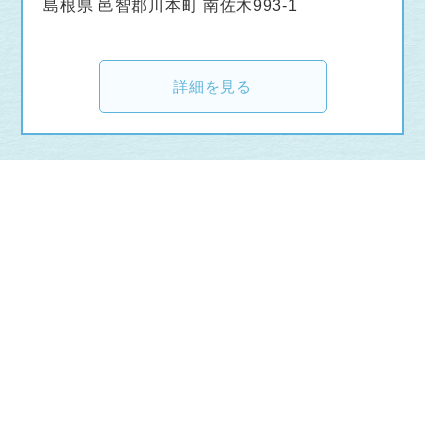
島根県 邑智郡川本町 南佐木993-1
詳細を見る
土木施工管理技
士（見習い可）
正社員
一般
及び土木作業員
（のり面工）
株式会社オーサン
第2新卒・既卒可
未経験者歓迎
月平均残業時間20時間以内