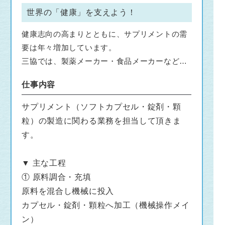
世界の「健康」を支えよう！
健康志向の高まりとともに、サプリメントの需
要は年々増加しています。
三協では、製薬メーカー・食品メーカーなど大
手から中小企業に至るまでの様々な製品を受託
仕事内容
製造し、ソフトカプセル・錠剤・顆粒などを全
国に送り出しています。
サプリメント（ソフトカプセル・錠剤・顆
粒）の製造に関わる業務を担当して頂きま
製品には「三協」の名前は出ませんが、私たち
す。
がつくったサプリメントが、日本・世界中のど
こかで誰かの健康を守っています。
▼ 主な工程
そんな社会貢献性が高く、安定した需要のある
① 原料調合・充填
仕事です。
原料を混合し機械に投入
カプセル・錠剤・顆粒へ加工（機械操作メイ
転勤なしで安定して働ける（希望者は本社のあ
ン）
る静岡でも働けます）