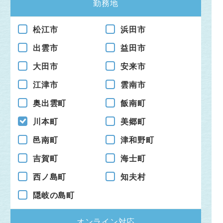
勤務地
松江市
浜田市
出雲市
益田市
大田市
安来市
江津市
雲南市
奥出雲町
飯南町
川本町
美郷町
邑南町
津和野町
吉賀町
海士町
西ノ島町
知夫村
隠岐の島町
オンライン対応