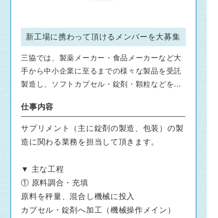
新工場に携わって頂けるメンバーを大募集
三協では、製薬メーカー・食品メーカーなど大
手から中小企業に至るまでの様々な製品を受託
製造し、ソフトカプセル・錠剤・顆粒などを全
国に送り出しています。
仕事内容
製品には「三協」の名前は出ませんが、私たち
サプリメント（主に錠剤の製造、包装）の製
がつくったサプリメントが、日本・世界中のど
造に関わる業務を担当して頂きます。
こかで誰かの健康を守っています。
そんな社会貢献性が高く、安定した需要のある
▼ 主な工程
仕事です。
① 原料調合・充填
原料を秤量、混合し機械に投入
このたび大手客先からの受注量増に対応すべ
カプセル・錠剤へ加工（機械操作メイン）
く、島根川本工場の敷地内に第二工場を建設す