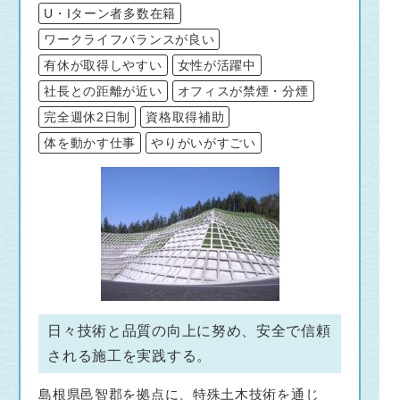
U・Iターン者多数在籍
ワークライフバランスが良い
有休が取得しやすい
女性が活躍中
社長との距離が近い
オフィスが禁煙・分煙
完全週休2日制
資格取得補助
体を動かす仕事
やりがいがすごい
日々技術と品質の向上に努め、安全で信頼
される施工を実践する。
島根県邑智郡を拠点に、特殊土木技術を通じ