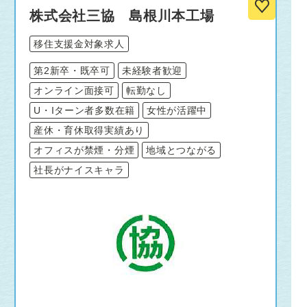
株式会社三協 島根川本工場
移住支援金対象求人
第2新卒・既卒可
未経験者歓迎
オンライン面接可
転勤なし
U・Iターン者多数在籍
女性が活躍中
産休・育休取得実績あり
オフィスが禁煙・分煙
地域とつながる
社長がナイスキャラ