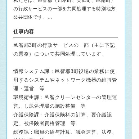
私たちは、邑智郡（川本町、美郷町、邑南町）
の行政サービスの一部を共同処理する特別地方
公共団体です。
令和9年4月採用予定の職員を募集します。
仕事内容
【申込期間】令和8年6月1日（月）から8月17日
（月）まで
邑智郡3町の行政サービスの一部（主に下記
下記、邑智郡総合事務組合のホームページ＞採
の業務）について共同処理しています。
用情報から詳細をご確認ください。
https://www.ohchijim.com/recruit/index
情報システム課：邑智郡3町役場の業務に使
用するシステムやネットワーク機器の維持管
※本サイトの「応募する」ボタンからは応募で
理・運営 等
きませんので、ご注意ください
環境衛生課：邑智クリーンセンターの管理運
営、し尿処理場の施設整備 等
介護保険課：介護保険料の計算、要介護認
定、被保険者資格管理 等
総務課：職員の給与計算、議会運営、法務、