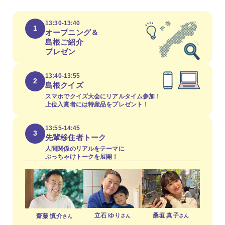
13:30-13:40
1
オープニング＆
島根ご紹介
プレゼン
13:40-13:55
2
島根クイズ
スマホでクイズ大会にリアルタイム参加！
上位入賞者には特産品をプレゼント！
13:55-14:45
3
先輩移住者トーク
人間関係のリアルをテーマに
ぶっちゃけトークを展開！
立石 ゆり
桑垣 真子
齋藤 慎介
さん
さん
さん