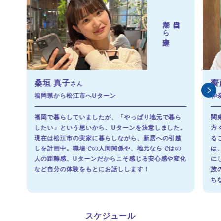
湖から中継！
当日は
桑垣 真子
齋
さん
福岡県から松江市へUターン
神
福岡で暮らしていましたが、「やっぱり地元で暮ら
関
したい」という思いから、Uターンを決意しました。
方
現在は松江市の実家に暮らしながら、新居への引越
る
しを計画中。職場での人間関係や、地元ならではの
は
人の距離感、Uターンだからこそ感じる安心感や変化
に
など自分の体験をもとにお話しします！
族
ち
スケジュール