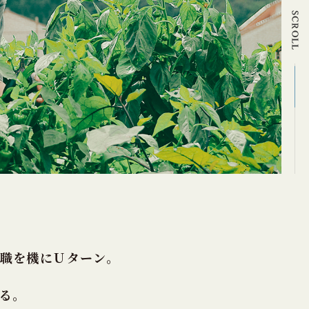
職を機にＵターン。
る。